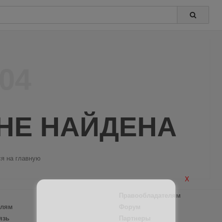
04
НЕ НАЙДЕНА
я на главную
X
Правообладателям
елям
Форум
язь
Партнеры