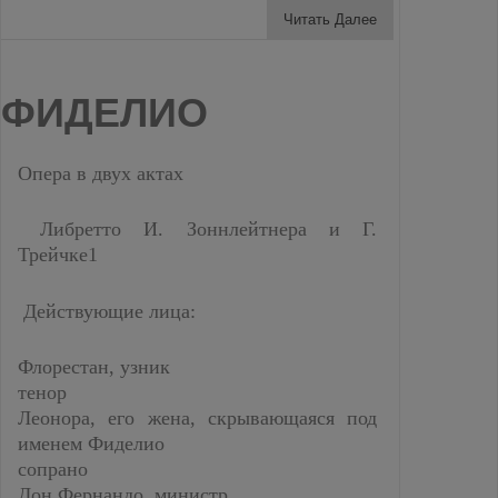
Читать Далее
ФИДЕЛИО
Опера в двух актах
Либретто И. Зоннлейтнера и Г.
Трейчке1
Действующие лица:
Флорестан, узник
тенор
Леонора, его жена, скрывающаяся под
именем Фиделио
сопрано
Дон Фернандо, министр