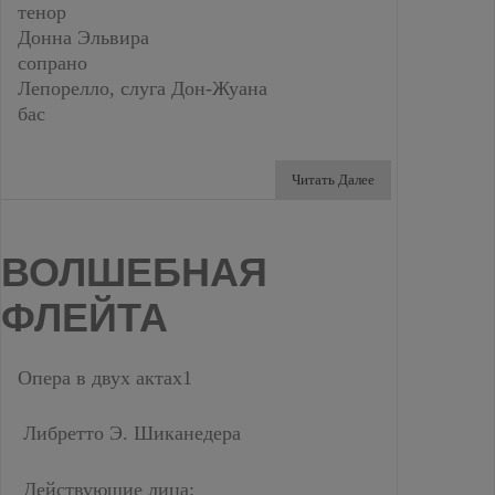
тенор
Донна Эльвира
сопрано
Лепорелло, слуга Дон-Жуана
бас
Читать Далее
ВОЛШЕБНАЯ
ФЛЕЙТА
Опера в двух актах1
Либретто Э. Шиканедера
Действующие лица: