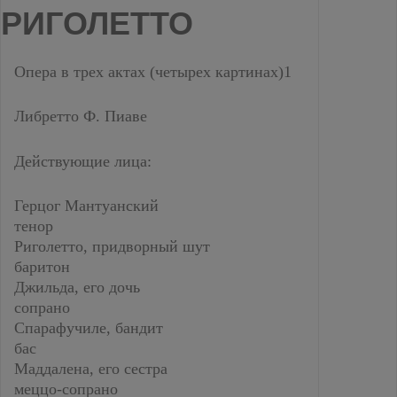
РИГОЛЕТТО
Опера в трех актах (четырех картинах)1
Либретто Ф. Пиаве
Действующие лица:
Герцог Мантуанский
тенор
Риголетто, придворный шут
баритон
Джильда, его дочь
сопрано
Спарафучиле, бандит
бас
Маддалена, его сестра
меццо-сопрано