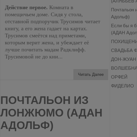
(АЛЯБЬЕВ А
Действие первое.
Комната в
Почтальон 
помещичьем доме. Сидя у стола,
Адольф)
отставной подпоручик Трусимов читает
Если бы я 
книгу, а его жена гадает на картах.
(АДАН Адо
Трусимов смеётся над приметами,
ПОХИЩЕНИ
которым верит жена, и убеждает её
лучше почитать мадам Радклифф.
СВАДЬБА 
Трусимовой не до кни...
ДОН-ЖУАН
ВОЛШЕБНА
Читать Далее
ОРФЕЙ
ФИДЕЛИО
ПОЧТАЛЬОН ИЗ
ЛОНЖЮМО (АДАН
АДОЛЬФ)