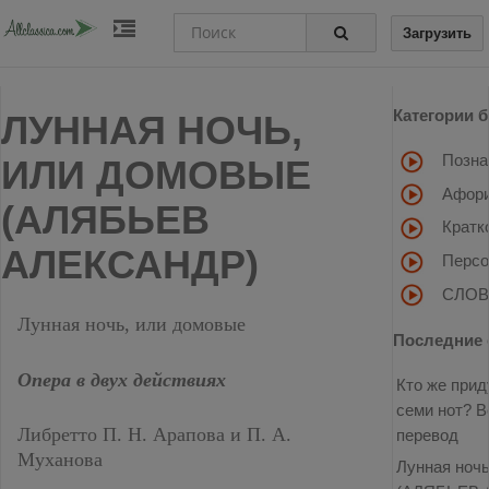
Загрузить
Категории 
ЛУННАЯ НОЧЬ,
Позна
ИЛИ ДОМОВЫЕ
Афори
(АЛЯБЬЕВ
Кратк
АЛЕКСАНДР)
Персо
СЛОВ
Лунная ночь, или домовые
Последние 
Опера в двух действиях
Кто же прид
семи нот? В
Либретто П. Н. Арапова и П. А.
перевод
Муханова
Лунная ночь