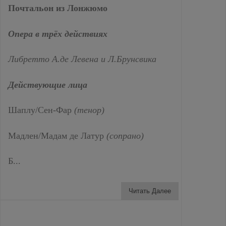
Почтальон из Лонжюмо
Опера в трёх действиях
Либретто А.де Левена и Л.Брунсвика
Действующие лица
Шаплу/Сен-Фар
(тенор)
Мадлен/Мадам де Латур
(сопрано)
Б...
Читать Далее