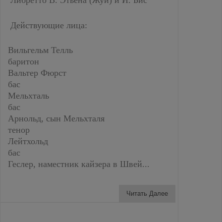
Либретто В. Этьена (Жуи) и И. Бис
Действующие лица:
Вильгельм Телль
баритон
Вальтер Фюрст
бас
Мельхталь
бас
Арнольд, сын Мельхталя
тенор
Лейтхольд
бас
Геслер, наместник кайзера в Швей...
Читать Далее