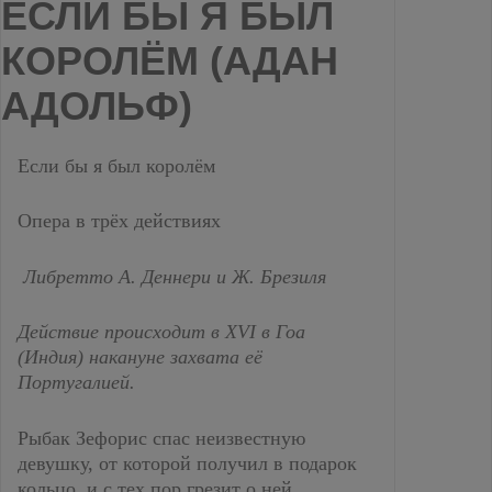
ЕСЛИ БЫ Я БЫЛ
КОРОЛЁМ (АДАН
АДОЛЬФ)
Если бы я был королём
Опера в трёх действиях
Либретто А. Деннери и Ж. Брезиля
Действие происходит в
XVI
в Гоа
(Индия) накануне захвата её
Португалией.
Рыбак Зефорис спас неизвестную
девушку, от которой получил в подарок
кольцо, и с тех пор грезит о ней.