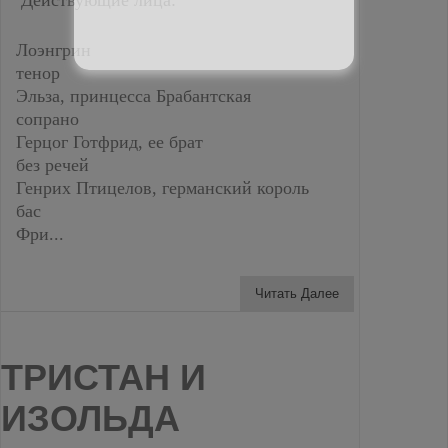
Лоэнгрин
тенор
Эльза, принцесса Брабантская
сопрано
Герцог Готфрид, ее брат
без речей
Генрих Птицелов, германский король
бас
Фри...
Читать Далее
ТРИСТАН И
ИЗОЛЬДА