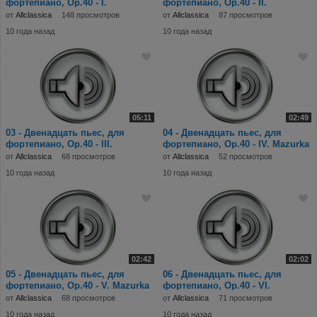
фортепиано, Op.40 - I.
фортепиано, Op.40 - II.
Etude.mp3
Chanson.mp3
от
Allclassica
148 просмотров
от
Allclassica
87 просмотров
10 года назад
10 года назад
05:11
02:49
03 - Двенадцать пьес, для
04 - Двенадцать пьес, для
фортепиано, Op.40 - III.
фортепиано, Op.40 - IV. Mazurka
Marche.mp3
in C major.m
от
Allclassica
68 просмотров
от
Allclassica
52 просмотров
10 года назад
10 года назад
02:42
02:02
05 - Двенадцать пьес, для
06 - Двенадцать пьес, для
фортепиано, Op.40 - V. Mazurka
фортепиано, Op.40 - VI.
in D major.mp
Chant.mp3
от
Allclassica
68 просмотров
от
Allclassica
71 просмотров
10 года назад
10 года назад