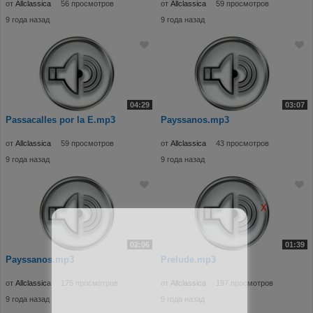
от
Allclassica
56 просмотров
от
Allclassica
59 просмотров
9 года назад
9 года назад
04:29
03:07
Passacalles por la E.mp3
Payssanos.mp3
от
Allclassica
59 просмотров
от
Allclassica
43 просмотров
9 года назад
9 года назад
X
02:06
01:39
Payssanos.mp3
Prelude.mp3
от
Allclassica
175 просмотров
от
Allclassica
197 просмотров
9 года назад
9 года назад