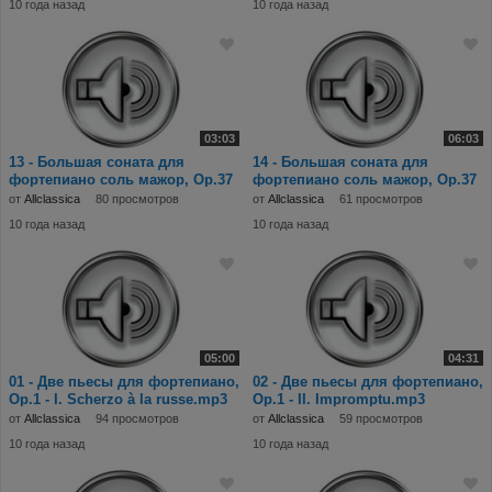
10 года назад
10 года назад
03:03
06:03
13 - Большая соната для
14 - Большая соната для
фортепиано соль мажор, Op.37
фортепиано соль мажор, Op.37
- III. Scherzo. A
- IV. Finale Alle
от
Allclassica
80 просмотров
от
Allclassica
61 просмотров
10 года назад
10 года назад
05:00
04:31
01 - Две пьесы для фортепиано,
02 - Две пьесы для фортепиано,
Op.1 - I. Scherzo à la russe.mp3
Op.1 - II. Impromptu.mp3
от
Allclassica
94 просмотров
от
Allclassica
59 просмотров
10 года назад
10 года назад