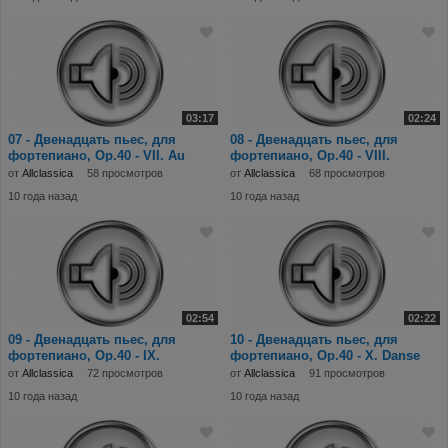
03:17
02:24
07 - Двенадцать пьес, для
08 - Двенадцать пьес, для
фортепиано, Op.40 - VII. Au
фортепиано, Op.40 - VIII.
village.mp3
Walzer.mp3
от
Allclassica
58 просмотров
от
Allclassica
68 просмотров
10 года назад
10 года назад
02:54
02:22
09 - Двенадцать пьес, для
10 - Двенадцать пьес, для
фортепиано, Op.40 - IX.
фортепиано, Op.40 - X. Danse
Walzer.mp3
russe.mp3
от
Allclassica
72 просмотров
от
Allclassica
91 просмотров
10 года назад
10 года назад