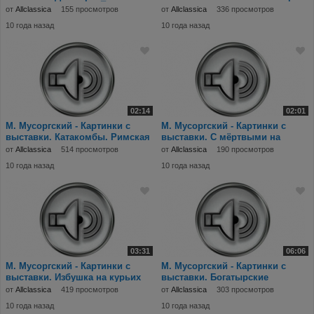
и бедный.mp3
от
Allclassica
155 просмотров
от
Allclassica
336 просмотров
10 года назад
10 года назад
02:14
02:01
М. Мусоргский - Картинки с
М. Мусоргский - Картинки с
выставки. Катакомбы. Римская
выставки. С мёртвыми на
гробница.mp3
мёртвом языке.mp3
от
Allclassica
514 просмотров
от
Allclassica
190 просмотров
10 года назад
10 года назад
03:31
06:06
М. Мусоргский - Картинки с
М. Мусоргский - Картинки с
выставки. Избушка на курьих
выставки. Богатырские
ножках (Баба-Яг
ворота.mp3
от
Allclassica
419 просмотров
от
Allclassica
303 просмотров
10 года назад
10 года назад