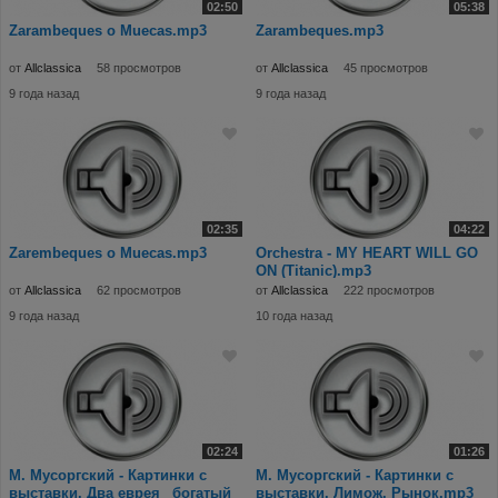
02:50
05:38
Zarambeques o Muecas.mp3
Zarambeques.mp3
от
Allclassica
58 просмотров
от
Allclassica
45 просмотров
9 года назад
9 года назад
02:35
04:22
Zarembeques o Muecas.mp3
Orchestra - MY HEART WILL GO
ON (Titanic).mp3
от
Allclassica
62 просмотров
от
Allclassica
222 просмотров
9 года назад
10 года назад
02:24
01:26
М. Мусоргский - Картинки с
М. Мусоргский - Картинки с
выставки. Два еврея_ богатый
выставки. Лимож. Рынок.mp3