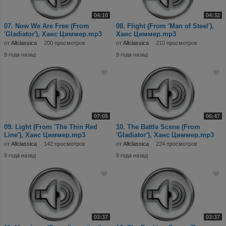
04:10
04:32
07. Now We Are Free (From
08. Flight (From 'Man of Steel'),
'Gladiator'), Ханс Циммер.mp3
Ханс Циммер.mp3
от
Allclassica
200 просмотров
от
Allclassica
210 просмотров
9 года назад
9 года назад
07:05
06:47
09. Light (From 'The Thin Red
10. The Battle Scene (From
Line'), Ханс Циммер.mp3
'Gladiator'), Ханс Циммер.mp3
от
Allclassica
142 просмотров
от
Allclassica
224 просмотров
9 года назад
9 года назад
03:37
03:37