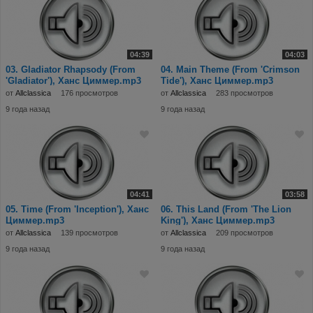
04:39
04:03
03. Gladiator Rhapsody (From
04. Main Theme (From 'Crimson
'Gladiator'), Ханс Циммер.mp3
Tide'), Ханс Циммер.mp3
от
Allclassica
176 просмотров
от
Allclassica
283 просмотров
9 года назад
9 года назад
04:41
03:58
05. Time (From 'Inception'), Ханс
06. This Land (From 'The Lion
Циммер.mp3
King'), Ханс Циммер.mp3
от
Allclassica
139 просмотров
от
Allclassica
209 просмотров
9 года назад
9 года назад