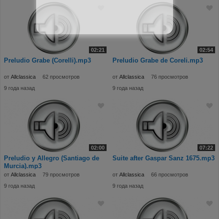
02:21
02:54
Preludio Grabe (Corelli).mp3
Preludio Grabe de Coreli.mp3
от
Allclassica
62 просмотров
от
Allclassica
76 просмотров
9 года назад
9 года назад
02:00
07:22
Preludio y Allegro (Santiago de
Suite after Gaspar Sanz 1675.mp3
Murcia).mp3
от
Allclassica
79 просмотров
от
Allclassica
66 просмотров
9 года назад
9 года назад