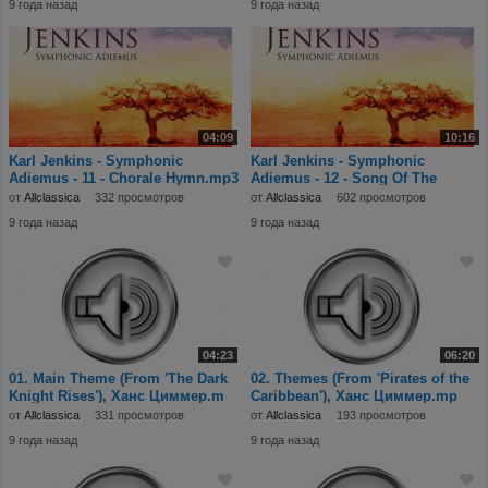
9 года назад
9 года назад
04:09
10:16
Karl Jenkins - Symphonic
Karl Jenkins - Symphonic
Adiemus - 11 - Chorale Hymn.mp3
Adiemus - 12 - Song Of The
Plains.mp3
от
Allclassica
332 просмотров
от
Allclassica
602 просмотров
9 года назад
9 года назад
04:23
06:20
01. Main Theme (From 'The Dark
02. Themes (From 'Pirates of the
Knight Rises'), Ханс Циммер.m
Caribbean'), Ханс Циммер.mp
от
Allclassica
331 просмотров
от
Allclassica
193 просмотров
9 года назад
9 года назад