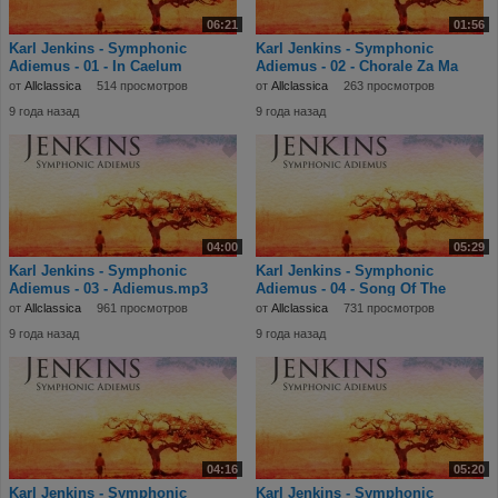
06:21
01:56
Karl Jenkins - Symphonic
Karl Jenkins - Symphonic
Adiemus - 01 - In Caelum
Adiemus - 02 - Chorale Za Ma
Fero.mp3
Ba.mp3
от
Allclassica
514 просмотров
от
Allclassica
263 просмотров
9 года назад
9 года назад
04:00
05:29
Karl Jenkins - Symphonic
Karl Jenkins - Symphonic
Adiemus - 03 - Adiemus.mp3
Adiemus - 04 - Song Of The
Spirit.mp3
от
Allclassica
961 просмотров
от
Allclassica
731 просмотров
9 года назад
9 года назад
04:16
05:20
Karl Jenkins - Symphonic
Karl Jenkins - Symphonic