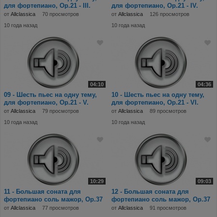
для фортепиано, Op.21 - III.
для фортепиано, Op.21 - IV.
Impromptu.m
Tauermarsch.
от
Allclassica
70 просмотров
от
Allclassica
126 просмотров
10 года назад
10 года назад
04:10
04:36
09 - Шесть пьес на одну тему,
10 - Шесть пьес на одну тему,
для фортепиано, Op.21 - V.
для фортепиано, Op.21 - VI.
Mazurka.mp3
Scherzo.mp3
от
Allclassica
79 просмотров
от
Allclassica
89 просмотров
10 года назад
10 года назад
10:29
09:03
11 - Большая соната для
12 - Большая соната для
фортепиано соль мажор, Op.37
фортепиано соль мажор, Op.37
- I. Moderato e r
- II. Andante non
от
Allclassica
77 просмотров
от
Allclassica
91 просмотров