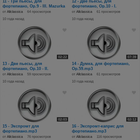
11 - Три пьесы, для
12 - Две пьесы, для
фортепиано, Op.9 - III. Mazurka
фортепиано, Op.10 - I.
de salon.mp3
Nocturne.mp3
от
Allclassica
64 просмотров
от
Allclassica
61 просмотров
10 года назад
10 года назад
02:22
07:39
13 - Две пьесы, для
14 - Думка, для фортепиано,
фортепиано, Op.10 - II.
Op.59.mp3
Humoresque.mp3
от
Allclassica
59 просмотров
от
Allclassica
61 просмотров
10 года назад
10 года назад
02:03
02:12
15 - Экспромт для
16 - Экспромт-каприс для
фортепиано.mp3
фортепиано.mp3
от
Allclassica
76 просмотров
от
Allclassica
116 просмотров