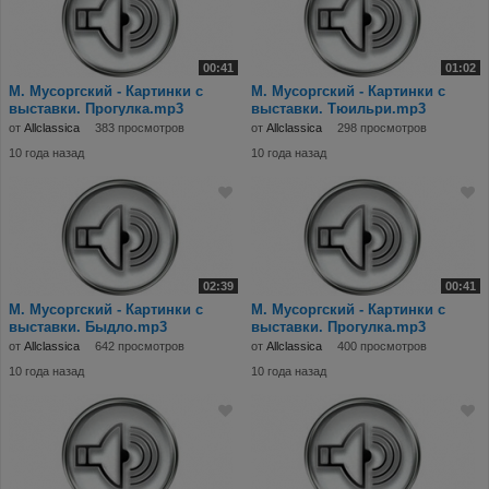
00:41
01:02
М. Мусоргский - Картинки с
М. Мусоргский - Картинки с
выставки. Прогулка.mp3
выставки. Тюильри.mp3
от
Allclassica
383 просмотров
от
Allclassica
298 просмотров
10 года назад
10 года назад
02:39
00:41
М. Мусоргский - Картинки с
М. Мусоргский - Картинки с
выставки. Быдло.mp3
выставки. Прогулка.mp3
от
Allclassica
642 просмотров
от
Allclassica
400 просмотров
10 года назад
10 года назад