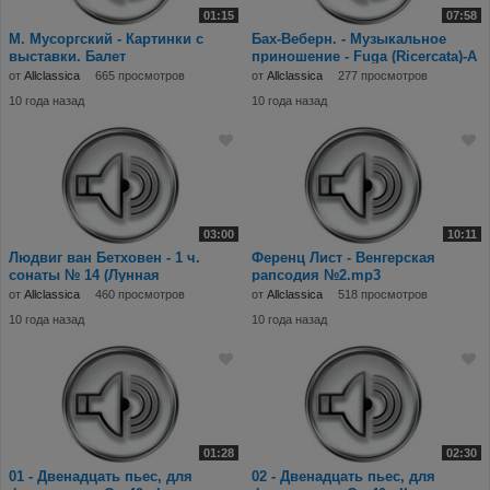
01:15
07:58
М. Мусоргский - Картинки с
Бах-Веберн. - Музыкальное
выставки. Балет
приношение - Fuga (Ricercata)-A
невылупившихся птенцов.mp3
6 Voci.mp3
от
Allclassica
665 просмотров
от
Allclassica
277 просмотров
10 года назад
10 года назад
03:00
10:11
Людвиг ван Бетховен - 1 ч.
Ференц Лист - Венгерская
сонаты № 14 (Лунная
рапсодия №2.mp3
соната).mp3
от
Allclassica
460 просмотров
от
Allclassica
518 просмотров
10 года назад
10 года назад
01:28
02:30
01 - Двенадцать пьес, для
02 - Двенадцать пьес, для