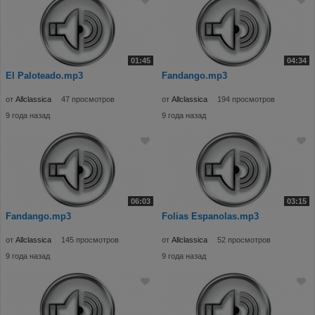
01:45
04:34
El Paloteado.mp3
Fandango.mp3
от
Allclassica
47 просмотров
от
Allclassica
194 просмотров
9 года назад
9 года назад
06:03
03:15
Fandango.mp3
Folias Espanolas.mp3
от
Allclassica
145 просмотров
от
Allclassica
52 просмотров
9 года назад
9 года назад