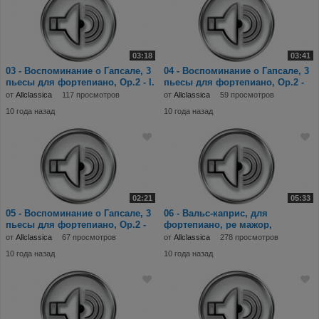
03:18
03:41
03 - Воспоминание о Гапсале, 3
04 - Воспоминание о Гапсале, 3
пьесы для фортепиано, Op.2 - I.
пьесы для фортепиано, Op.2 -
Ruines
II. Scherz
от
Allclassica
117 просмотров
от
Allclassica
59 просмотров
10 года назад
10 года назад
02:21
05:33
05 - Воспоминание о Гапсале, 3
06 - Вальс-каприс, для
пьесы для фортепиано, Op.2 -
фортепиано, ре мажор,
III. Song
Op.4.mp3
от
Allclassica
67 просмотров
от
Allclassica
278 просмотров
10 года назад
10 года назад