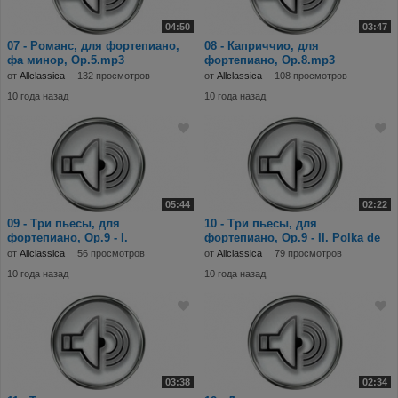
04:50
03:47
07 - Романс, для фортепиано,
08 - Каприччио, для
фа минор, Op.5.mp3
фортепиано, Op.8.mp3
от
Allclassica
132 просмотров
от
Allclassica
108 просмотров
10 года назад
10 года назад
05:44
02:22
09 - Три пьесы, для
10 - Три пьесы, для
фортепиано, Op.9 - I.
фортепиано, Op.9 - II. Polka de
Rêverie.mp3
salon.mp3
от
Allclassica
56 просмотров
от
Allclassica
79 просмотров
10 года назад
10 года назад
03:38
02:34