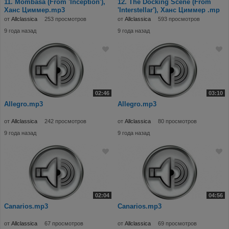
11. Mombasa (From 'Inception'),
12. The Docking Scene (From
Ханс Циммер.mp3
'Interstellar'), Ханс Циммер .mp
от
Allclassica
253 просмотров
от
Allclassica
593 просмотров
9 года назад
9 года назад
02:46
03:10
Allegro.mp3
Allegro.mp3
от
Allclassica
242 просмотров
от
Allclassica
80 просмотров
9 года назад
9 года назад
02:04
04:56
Canarios.mp3
Canarios.mp3
от
Allclassica
67 просмотров
от
Allclassica
69 просмотров