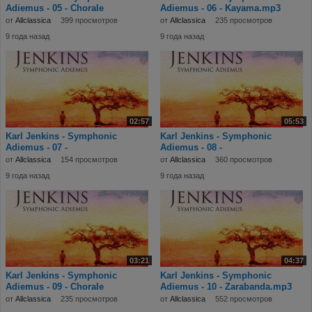
Adiemus - 05 - Chorale
Adiemus - 06 - Kayama.mp3
Elegia.mp3
от
Allclassica
399 просмотров
от
Allclassica
235 просмотров
9 года назад
9 года назад
02:57
05:53
Karl Jenkins - Symphonic
Karl Jenkins - Symphonic
Adiemus - 07 -
Adiemus - 08 -
Tintinnabulum.mp3
Tintinnabulum.mp3
от
Allclassica
154 просмотров
от
Allclassica
360 просмотров
9 года назад
9 года назад
03:21
04:37
Karl Jenkins - Symphonic
Karl Jenkins - Symphonic
Adiemus - 09 - Chorale
Adiemus - 10 - Zarabanda.mp3
Cantilena.mp3
от
Allclassica
235 просмотров
от
Allclassica
552 просмотров