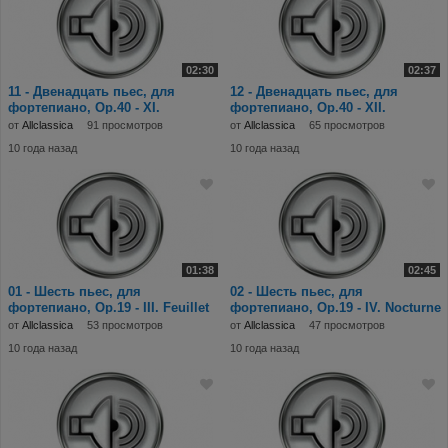
02:30
02:37
11 - Двенадцать пьес, для
12 - Двенадцать пьес, для
фортепиано, Op.40 - XI.
фортепиано, Op.40 - XII.
Scherzo.mp3
Rêverie.mp3
от
Allclassica
91 просмотров
от
Allclassica
65 просмотров
10 года назад
10 года назад
01:38
02:45
01 - Шесть пьес, для
02 - Шесть пьес, для
фортепиано, Op.19 - III. Feuillet
фортепиано, Op.19 - IV. Nocturne
d'album in
in C-sharp minor
от
Allclassica
53 просмотров
от
Allclassica
47 просмотров
10 года назад
10 года назад