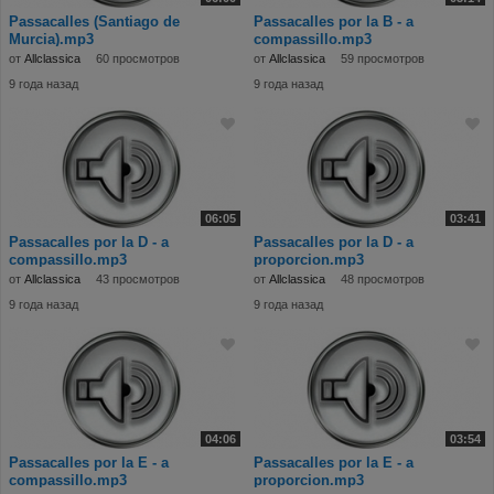
Passacalles (Santiago de
Passacalles por la B - a
Murcia).mp3
compassillo.mp3
от
Allclassica
60 просмотров
от
Allclassica
59 просмотров
9 года назад
9 года назад
06:05
03:41
Passacalles por la D - a
Passacalles por la D - a
compassillo.mp3
proporcion.mp3
от
Allclassica
43 просмотров
от
Allclassica
48 просмотров
9 года назад
9 года назад
04:06
03:54
Passacalles por la E - a
Passacalles por la E - a
compassillo.mp3
proporcion.mp3